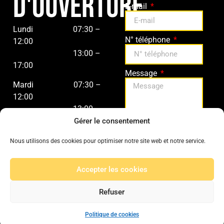
d'ouverture
E-mail
Lundi
07:30 –
N° téléphone
12:00
13:00 –
17:00
Message
Mardi
07:3
0 –
12:00
13:00 –
17:00
Gérer le consentement
Mercredi
07:3
0 –
Envoyer
Nous utilisons des cookies pour optimiser notre site web et notre service.
12:00
13:00 –
Accepter les cookies
17:00
Refuser
Jeudi
07:3
0 –
12:00
Politique de cookies
13:00 –