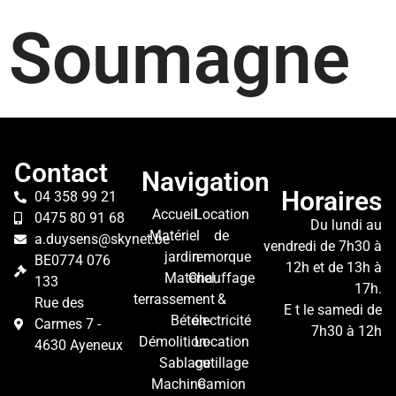
Soumagne
Contact
Navigation
Horaires
04 358 99 21
Accueil
Location
0475 80 91 68
Du lundi au
Matériel
de
a.duysens@skynet.be
vendredi de 7h30 à
jardin
remorque
BE0774 076
12h et de 13h à
Matériel
Chauffage
133
17h.
terrassement
&
Rue des
E t le samedi de
Béton-
électricité
Carmes 7 -
7h30 à 12h
Démolition-
Location
4630 Ayeneux
Sablage
outillage
Machine
Camion