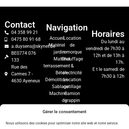
Contact
Navigation
Horaires
04 358 99 21
Accueil
Location
0475 80 91 68
Du lundi au
Matériel
de
a.duysens@skynet.be
vendredi de 7h30 à
jardin
remorque
BE0774 076
12h et de 13h à
Matériel
Chauffage
133
17h.
terrassement
&
Rue des
E t le samedi de
Béton-
électricité
Carmes 7 -
7h30 à 12h
Démolition-
Location
4630 Ayeneux
Sablage
outillage
Machine
Camion
de
grappin
nettoyage
avec
Gérer le consentement
opérateur
Contact
Nous utilisons des cookies pour optimiser notre site web et notre service.