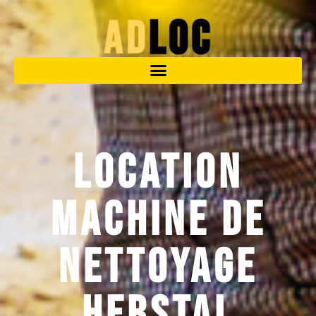
Location
Machine De
Nettoyage
Herstal